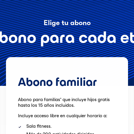
Elige tu abono
bono para cada et
Abono familiar
Abono para familias* que incluye hijos gratis
hasta los 15 años incluidos.
Incluye acceso libre en cualquier horario a:
Sala fitness.