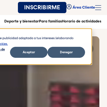
INSCRIBIRME
Área Cliente
Deporte y bienestar
Para familias
Horario de actividades
rte publicidad adaptada a tus intereses (elaborando
okies.
 de
Aceptar
Denegar