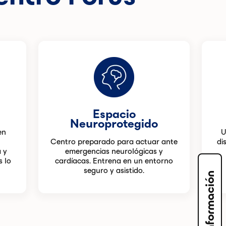
Espacio
Neuroprotegido
en
U
Centro preparado para actuar ante
di
 y
emergencias neurológicas y
s lo
cardíacas. Entrena en un entorno
seguro y asistido.
Solicita información